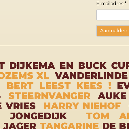
E-mailadres *
T DIJKEMA EN BUCK C
OZEMS XL
VANDERLIND
A
BERT LEEST KEES !
E
US
STEERNVANGER
AUKE
E VRIES
HARRY NIEHOF
N JONGEDIJK
TOM A
 JAGER
TANGARINE
DE B